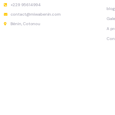
+229 95614994
blo
contact@miwabenin.com
Gale
Bénin, Cotonou
A p
Con