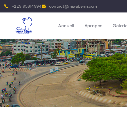
+229 95614994
contact@miwabenin.com
Accueil
Apropos
Galeri