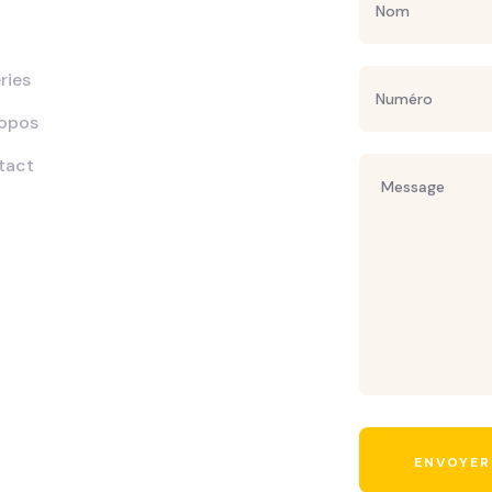
g
ries
ropos
tact