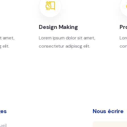
Design Making
Pr
t amet,
Lorem ipsum dolor sit amet,
Lor
elit.
consectetur adipiscg elit.
con
ges
Nous écrire
eil